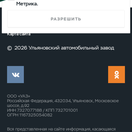
Метрика.
РАЗРЕШИТЬ
О компании
Карта сайта
©
2026 Ульяновский автомобильный завод
ООО «УАЗ»
Российская Федерация, 432034, Ульяновск, Московское
шоссе, д.92
ИНН 7327077188 / КПП 732701001
ОГРН 1167325054082
Вся представленная на сайте информация, касающаяся