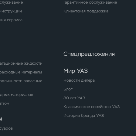
бслуживание
Гарантийное обслуживание
 инструкции
Клиентская поддержка
ия сервиса
Спецпредложения
уатационные жидкости
Мир УАЗ
расходные материалы
Новости дилера
одлинности запасных
Блог
одных материалов
80 лет УАЗ
оптом
Классическое семейство УАЗ
История бренда УАЗ
ы
суаров