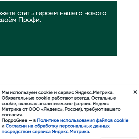
жете стать героем нашего нового
своём Профи.
Мы используем cookie и сервис Яндекс.Метрика.
ОРА
Обязательные cookie работают всегда. Остальные
cookie, включая аналитические (сервис Яндекс
Метрика от ООО «Яндекс», Россия), требуют вашего
согласия.
Подробнее — в
Политике использования файлов cookie
и
Согласии на обработку персональных данных
посредством сервиса Яндекс.Метрика
.
ПРОФИ