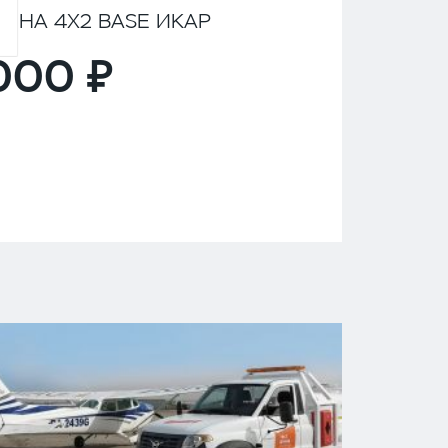
ИНА 4Х2 BASE ИКАР
,000