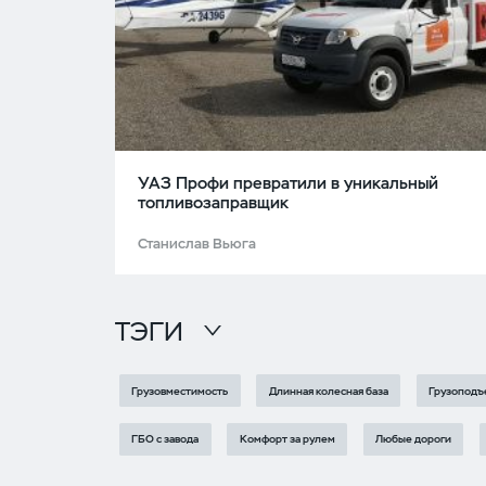
УАЗ Профи превратили в уникальный
топливозаправщик
Станислав Вьюга
ТЭГИ
Грузовместимость
Длинная колесная база
Грузоподъ
ГБО с завода
Комфорт за рулем
Любые дороги