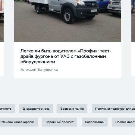
Легко ли быть водителем «Профи»: тест-
драйв фургона от УАЗ с газобалонным
оборудованием
Алексей Батушенко
емность
Дисковые тормоза
Вещевые ящики
Поручни и подножки для в
Механическая коробка
Дорожный просвет
Подлокотник
Плохое доро