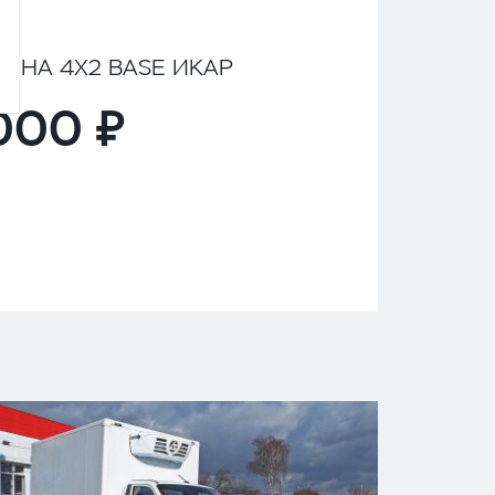
ИНА 4Х2 BASE ИКАР
,000