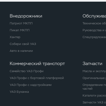
Внедорожники
Обслужива
Патриот МКПП
Техническое о
Пикап МКПП
Руководства и
Хантер
Спецпредложен
Собери свой УАЗ
Авто в наличии
Коммерческий транспорт
Запчасти
Семейство УАЗ Профи
Масла и экспл
УАЗ Профи с бортовой платформой
Оригинальные 
УАЗ Профи с надстройками
Определение п
частей
УАЗ Буханка
Каталоги расх
Запчасти УАЗ 