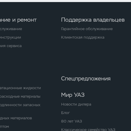
ние и ремонт
Поддержка владельцев
бслуживание
Гарантийное обслуживание
 инструкции
Клиентская поддержка
ия сервиса
Спецпредложения
уатационные жидкости
Мир УАЗ
расходные материалы
Новости дилера
одлинности запасных
Блог
одных материалов
80 лет УАЗ
оптом
Классическое семейство УАЗ