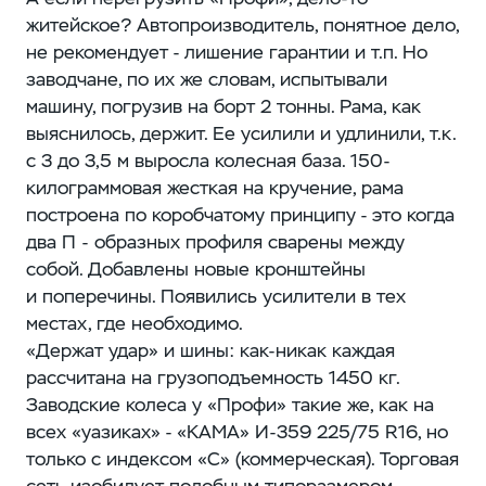
житейское? Автопроизводитель, понятное дело,
не рекомендует - лишение гарантии и т.п. Но
заводчане, по их же словам, испытывали
машину, погрузив на борт 2 тонны. Рама, как
выяснилось, держит. Ее усилили и удлинили, т.к.
с 3 до 3,5 м выросла колесная база. 150-
килограммовая жесткая на кручение, рама
построена по коробчатому принципу - это когда
два П - образных профиля сварены между
собой. Добавлены новые кронштейны
и поперечины. Появились усилители в тех
местах, где необходимо.
«Держат удар» и шины: как-никак каждая
рассчитана на грузоподъемность 1450 кг.
Заводские колеса у «Профи» такие же, как на
всех «уазиках» - «КАМА» И-359 225/75 R16, но
только с индексом «С» (коммерческая). Торговая
сеть изобилует подобным типоразмером,