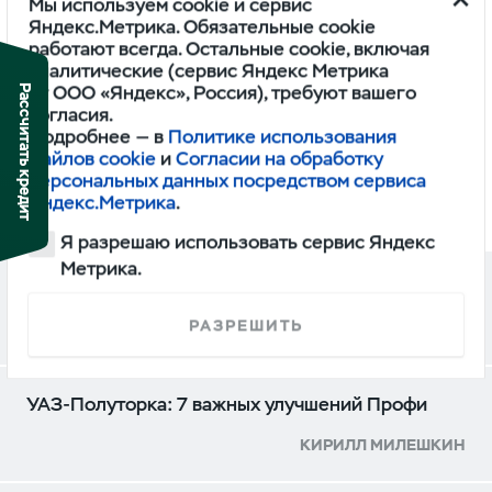
ПРОФИ
Мы используем cookie и сервис
ОДНОРЯДНАЯ КАБИНА 4Х2 BASE ИКАР
Яндекс.Метрика. Обязательные cookie
работают всегда. Остальные cookie, включая
1,745,000
аналитические (сервис Яндекс Метрика
от ООО «Яндекс», Россия), требуют вашего
Рассчитать кредит
согласия.
Подробнее — в
Политике использования
файлов cookie
и
Согласии на обработку
персональных данных посредством сервиса
СМОТРЕТЬ
Яндекс.Метрика
.
Я разрешаю использовать сервис Яндекс
Метрика.
ДРУГИЕ ОБЗОРЫ
РАЗРЕШИТЬ
УАЗ-Полуторка: 7 важных улучшений Профи
КИРИЛЛ МИЛЕШКИН