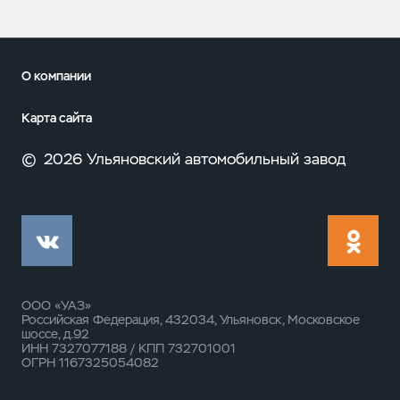
О компании
Карта сайта
©
2026 Ульяновский автомобильный завод
ООО «УАЗ»
Российская Федерация, 432034, Ульяновск, Московское
шоссе, д.92
ИНН 7327077188 / КПП 732701001
ОГРН 1167325054082