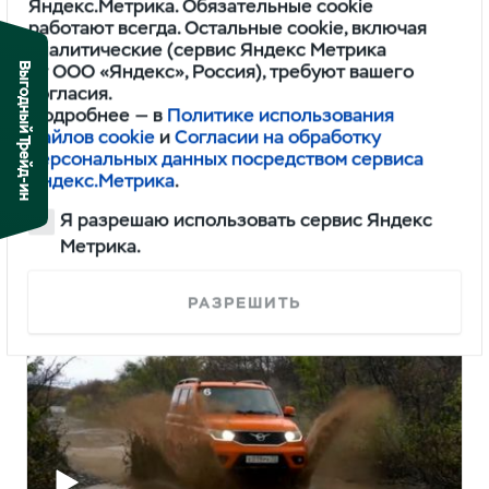
Яндекс.Метрика. Обязательные cookie
работают всегда. Остальные cookie, включая
аналитические (сервис Яндекс Метрика
Выгодный Трейд-ин
от ООО «Яндекс», Россия), требуют вашего
согласия.
Подробнее — в
Политике использования
файлов cookie
и
Согласии на обработку
персональных данных посредством сервиса
Яндекс.Метрика
.
Я разрешаю использовать сервис Яндекс
Как рождается двигатель ЗМЗ
Метрика.
РАЗРЕШИТЬ