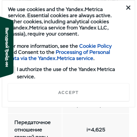
Топливо
Бензин
АИ-92
/95
We use cookies and the Yandex.Metrica
service. Essential cookies are always active.
Коробка
5-ступенчатая
Other cookies, including analytical cookies
передач
механическая
(Yandex.Metrica service from Yandex LLC,
Выгодный Трейд-ин
Russia), require your consent.
2-ступенчатая
For more information, see the
Cookie Policy
с электрическим
and Consent to the
Processing of Personal
Раздаточная
приводом
Data via the Yandex.Metrica service
.
коробка
(передаточное число
I authorize the use of the Yandex Metrica
пониженной
service.
передачи i=2,542)
ACCEPT
4×4 с подключаемым
Тип привода
передним приводом
Передаточное
отношение
i=4,625