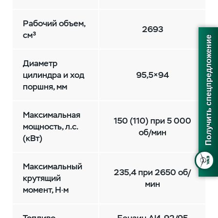
Рабочий объем,
2693
см³
Получить спецпредложение
Диаметр
цилиндра и ход
95,5×94
поршня, мм
Максимальная
150 (110) при 5 000
мощность, л.с.
об/мин
(кВт)
Максимальный
235,4 при 2650 об/
крутящий
мин
момент, Н·м