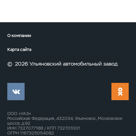
О компании
Карта сайта
©
2026 Ульяновский автомобильный завод
ООО «УАЗ»
Российская Федерация, 432034, Ульяновск, Московское
шоссе, д.92
ИНН 7327077188 / КПП 732701001
ОГРН 1167325054082